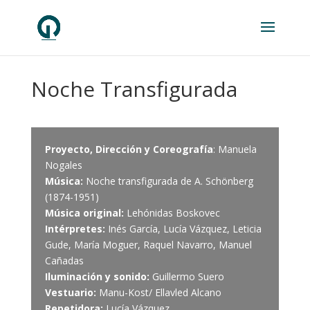
Noche Transfigurada
Proyecto, Dirección y Coreografía
: Manuela
Nogales
Música:
Noche transfigurada de A. Schönberg
(1874-1951)
Música original:
Lehónidas Boskovec
Intérpretes:
Inés García, Lucía Vázquez, Leticia
Gude, María Moguer, Raquel Navarro, Manuel
Cañadas
Iluminación y sonido:
Guillermo Suero
Vestuario:
Manu-Kost/ Ellavled Alcano
Repetidora:
Lucía Vázquez