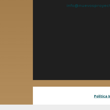
info@nuevosproyect
Política