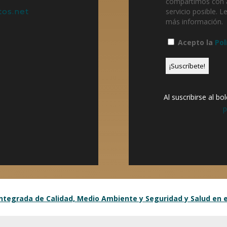
compartimos con a
os.net
servicio posible. L
más información.
Acepto la
Pol
Al suscribirse al b
p
 Integrada de Calidad, Medio Ambiente y Seguridad y Salud en e