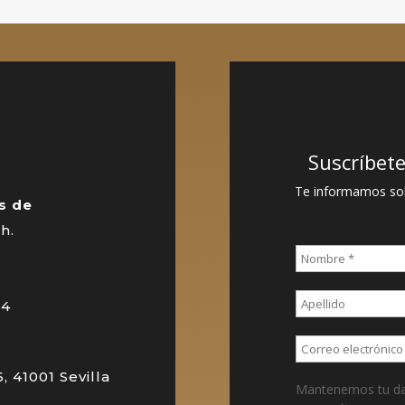
Suscríbet
a
Te informamos sob
s de
 h.
94
6,
41001 Sevilla
Mantenemos tu dat