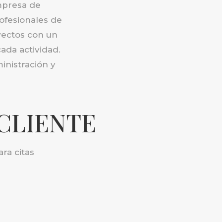
mpresa de
rofesionales de
oyectos con un
cada actividad.
inistración y
CLIENTE
ra citas