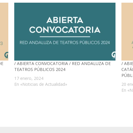
DE
/ ABIERTA CONVOCATORIA / RED ANDALUZA DE
/ AB
TEATROS PÚBLICOS 2024
CATÁ
PÚBL
17 enero, 2024
En «Noticias de Actualidad»
20 en
En «N