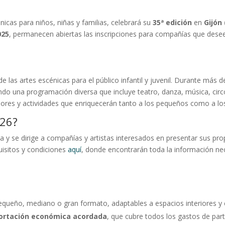
énicas para niños, niñas y familias, celebrará su
35ª edición
en
Gijón
025
, permanecen abiertas las inscripciones para compañías que desee
de las artes escénicas para el público infantil y juvenil. Durante más
endo una programación diversa que incluye teatro, danza, música, ci
dores y actividades que enriquecerán tanto a los pequeños como a los
026?
 y se dirige a compañías y artistas interesados en presentar sus pr
uisitos y condiciones
aquí
, donde encontrarán toda la información nec
queño, mediano o gran formato, adaptables a espacios interiores y e
ortación económica acordada
, que cubre todos los gastos de part